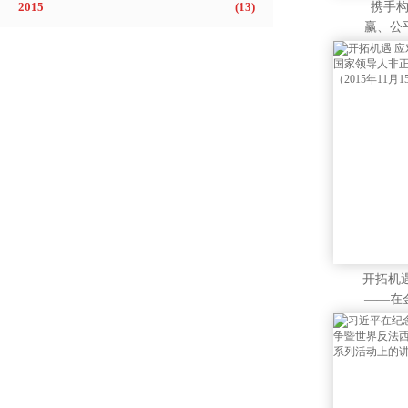
2015
(
13
)
携手
赢、公
候变
——在
黎大会
讲话（20
开拓机
——在
导人非
的发言（
月