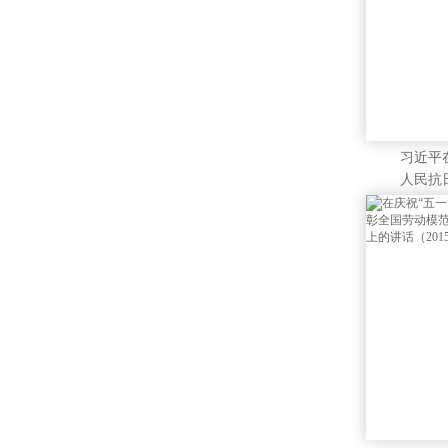
习近平
人民抗
界反法
利70
上