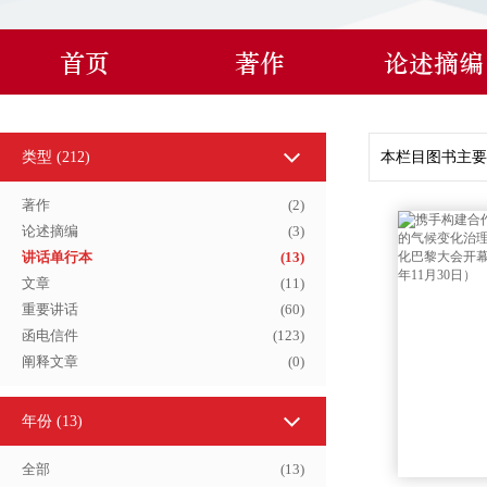
首页
著作
论述摘编
类型 (
212
)
本栏目图书主要
著作
(
2
)
论述摘编
(
3
)
讲话单行本
(
13
)
文章
(
11
)
重要讲话
(
60
)
函电信件
(
123
)
阐释文章
(
0
)
年份
(13)
全部
(
13
)