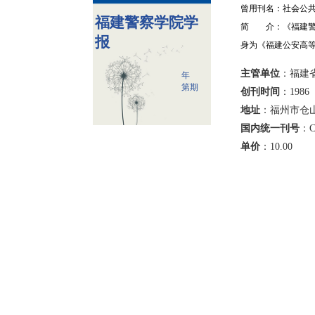
曾用刊名：社会公共
福建警察学院学
简 介：《福建警
报
身为《福建公安高等
主管单位
：福建
年
第期
创刊时间
：1986
地址
：福州市仓山
国内统一刊号
：C
单价
：
10.00
年 
暂无