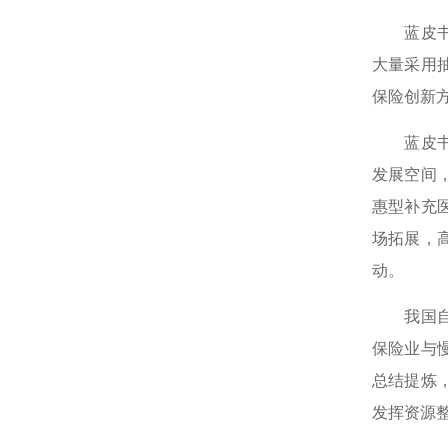
蓝皮书对
大量采用
保险创新
蓝皮书显
发展空间
惠型补充
场拓展，
动。
我国自2
保险业与
总结提炼
发挥资源