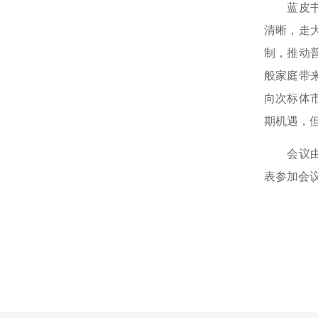
蓝皮书指
清晰，走
制，推动
般家庭带
向次标体
期机遇，但
会议由中
表参加会