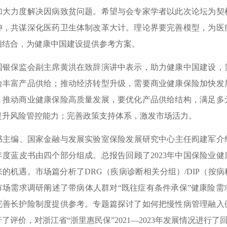
加大力度解决因病致贫问题。希望与会专家学者以此次论坛为契
神，共谋深化医药卫生体制改革大计。理论界要完善模型，为医
相结合，为健康中国建设提供参考方案。
保监会副主席黄洪在致辞演讲中表示，助力健康中国建设，需
险丰富产品供给；推动经济转型升级，需要商业健康保险加快发
。推动商业健康保险高质量发展，要优化产品供给结构，满足多
提升风险管控能力；完善政策支持体系，激发市场活力。
编、国家金融与发展实验室保险发展研究中心主任阎建军介绍了
度蓝皮书由四个部分组成。总报告回顾了2023年中国保险业健
来的机遇。市场篇分析了DRG（疾病诊断相关分组）/DIP（按
市场需求调研阐述了带病体人群对“既往症有条件承保”健康险
完善长护险制度提供参考。专题篇探讨了如何把慢性病管理融入
了评价，对浙江省“浙里惠民保”2021—2023年发展情况进