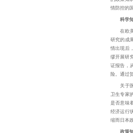
情防控的
科学知识
在欧美各
研究的成
情出现后
缪开展研究
证报告，
险。通过
关于医学
卫生专家
是否意味
经济运行
缩而日本
政策知识