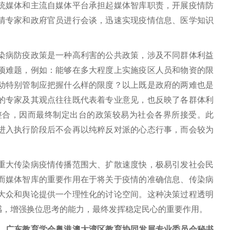
统媒体和主流自媒体平台承担起媒体智库职责，开展疫情防
情专家和政府官员进行会谈，迅速实现疫情信息、医学知识
病防疫政策是一种高利害的公共政策，涉及不同群体利益
项难题，例如：能够在多大程度上实施疫区人员和物资的限
动特别管制应把握什么样的限度？以上既是政府的两难也是
的专家及其观点往往既代表着专业意见，也反映了各群体利
整合，因而最终制定出台的政策较易为社会各界所接受。此
进入执行阶段后不会再以纯粹反对派的心态行事，而会较为
大传染病疫情传播范围大、扩散速度快，极易引发社会民
而媒体智库的重要作用在于将关于疫情的准确信息、传染病
大众和舆论提供一个理性化的讨论空间。这种决策过程透明
感，增强换位思考的能力，最终发挥稳定民心的重要作用。
广东教育学会粤港澳大湾区教育协同发展专业委员会秘书