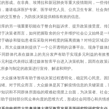
案的形成。在非典、埃博拉和新冠肺炎等重大疫情期间，一些传
谈，邀请临床医护专家、医学研究人员、公共卫生专家、社会舆
情的交互整合，为防疫决策提供精练有效的信息。
的另一项重要职能在于整合利益诉求、提升政策接受度。传染
对于决策者而言，如何把握取舍的分寸并维护社会公义始终是一
对于确诊和疑似患者应采取何种程度的隔离措施？对特定区域启
难，而大众媒体则提供了一个公开透明的议事平台。现身于媒体
不同群体代表在媒体上的充分发声有助于实现多元利益的有效
多元利益代表得以通过媒体智库平台进入决策机制，因而在政策
其所参与制定的政策进行宣传、解读和辩护。
众媒体智库有助于推动决策过程透明化，稳定民心民意。因重
情绪。对于民众而言，大众媒体是其了解疫情信息的关键渠道，
学知识和不同群体所面临的艰难处境摆上台面，为决策者、社会
有助于扭转部分民众单向度的思维方式，形成社会同理心和共情
华南师范大学粤港澳大湾区教育发展高等研究院研究室主任、