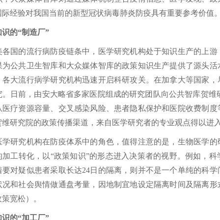
国际经验对我国当前的新型冠状病毒肺炎防疫具有重要参考价值
的“制造厂”
国的流行病防疫链条中，医学研究机构处于知识生产的上游，
果为公共卫生智库和大众媒体智库的政策知识生产提供了源头活
，各大流行病学研究机构迅速开启科研攻关。在加拿大等国家，
。日前，由安大略省多家医院组成的研究团队向公共智库贺维研究院（C. 
从医疗资源容量、交叉感染风险、患者隐私保护和医院收费制度
贺维研究院的政策传播渠道，来自医学研究者的专业观点得以进
研究机构在防疫体系中的角色，值得注意的是，生物医学的研
的加工转化，以“政策知识”的形态进入决策者的视野。例如，科
着要对疑似患者采取长达24日的隔离，则并不是一个单纯的科
状况和社会舆情做通盘考量，因地制宜地设定隔离时间及隔离形
政策宽松）。
的“加工厂”