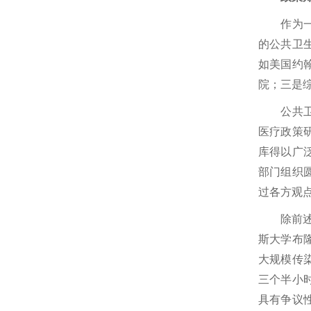
作为一种
的公共卫
如美国约
院；三是
公共卫生
医疗政策
库得以广
部门组织
过各方观
除前述常规
斯大学布隆
大规模传
三个半小
具有争议