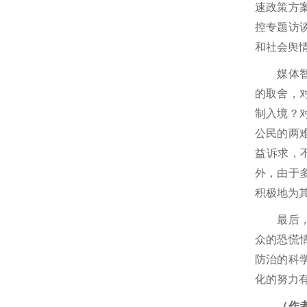
速政策方
控专题访
和社会舆
媒体智库
的取舍，
制入境？
公民的两
益诉求，
外，由于
积极地为
最后，大
众的恐慌
防治的科
化的努力
（作者系