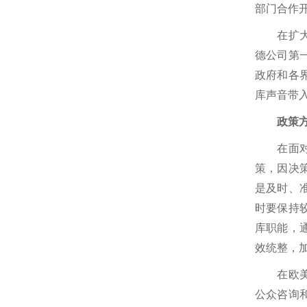
部门合作
在扩大知
德公司第
政府和各
库声音带
政策方案
在面对重
策，因决
是及时、
时要保持
库职能，
效统整，
在欧美国
公众咨询