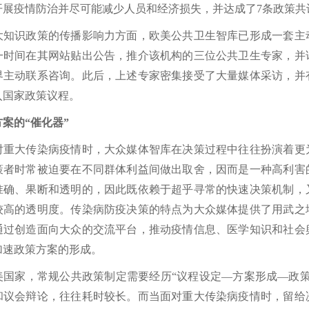
开展疫情防治并尽可能减少人员和经济损失，并达成了7条政策共
识政策的传播影响力方面，欧美公共卫生智库已形成一套主动
一时间在其网站贴出公告，推介该机构的三位公共卫生专家，并
界主动联系咨询。此后，上述专家密集接受了大量媒体采访，并
入国家政策议程。
的“催化器”
大传染病疫情时，大众媒体智库在决策过程中往往扮演着更为
策者时常被迫要在不同群体利益间做出取舍，因而是一种高利害
准确、果断和透明的，因此既依赖于超乎寻常的快速决策机制，
较高的透明度。传染病防疫决策的特点为大众媒体提供了用武之
通过创造面向大众的交流平台，推动疫情信息、医学知识和社会
加速政策方案的形成。
家，常规公共政策制定需要经历“议程设定—方案形成—政策
和议会辩论，往往耗时较长。而当面对重大传染病疫情时，留给