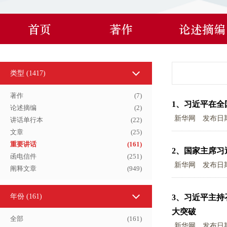
首页
著作
论述摘编
类型 (
1417
)
著作
(
7
)
1、
习近平在全
论述摘编
(
2
)
新华网
发布日
讲话单行本
(
22
)
文章
(
25
)
重要讲话
(
161
)
2、
国家主席习
函电信件
(
251
)
新华网
发布日
阐释文章
(
949
)
年份
(161)
3、
习近平主持
大突破
全部
(
161
)
新华网
发布日