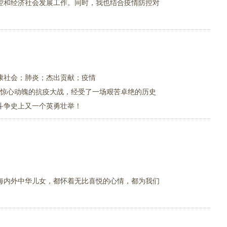
控和经济社会发展工作。同时，我也结合疫情防控对
康社会；肺炎；杰出贡献；疫情
场惊心动魄的抗疫大战，经受了一场艰苦卓绝的历史
斗争史上又一个英勇壮举！
海内外中华儿女，都怀着无比喜悦的心情，都为我们