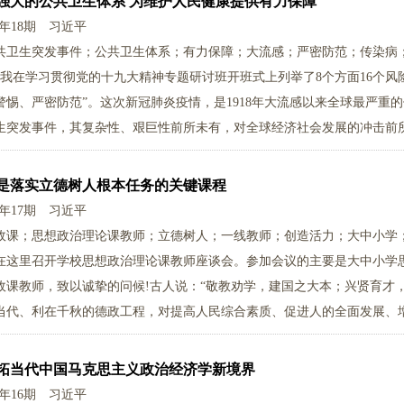
强大的公共卫生体系 为维护人民健康提供有力保障
0年18期
习近平
共卫生突发事件；公共卫生体系；有力保障；大流感；严密防范；传染病
1月，我在学习贯彻党的十九大精神专题研讨班开班式上列举了8个方面16个
警惕、严密防范”。这次新冠肺炎疫情，是1918年大流感以来全球最严重
生突发事件，其复杂性、艰巨性前所未有，对全球经济社会发展的冲击前
是落实立德树人根本任务的关键课程
0年17期
习近平
政课；思想政治理论课教师；立德树人；一线教师；创造活力；大中小学
在这里召开学校思想政治理论课教师座谈会。参加会议的主要是大中小学
政课教师，致以诚挚的问候!古人说：“敬教劝学，建国之大本；兴贤育才
当代、利在千秋的德政工程，对提高人民综合素质、促进人的全面发展、
意义。
拓当代中国马克思主义政治经济学新境界
0年16期
习近平