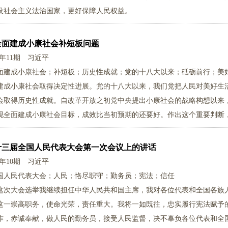
设社会主义法治国家，更好保障人民权益。
全面建成小康社会补短板问题
0年11期
习近平
面建成小康社会；补短板；历史性成就；党的十八大以来；砥砺前行；美
建成小康社会取得决定性进展。党的十八大以来，我们党把人民对美好生
会取得历史性成就。自改革开放之初党中央提出小康社会的战略构想以来
现全面建成小康社会目标，成效比当初预期的还要好。作出这个重要判断
十三届全国人民代表大会第一次会议上的讲话
0年10期
习近平
国人民代表大会；人民；恪尽职守；勤务员；宪法；信任
这次大会选举我继续担任中华人民共和国主席，我对各位代表和全国各族
这一崇高职务，使命光荣，责任重大。我将一如既往，忠实履行宪法赋予
作，赤诚奉献，做人民的勤务员，接受人民监督，决不辜负各位代表和全