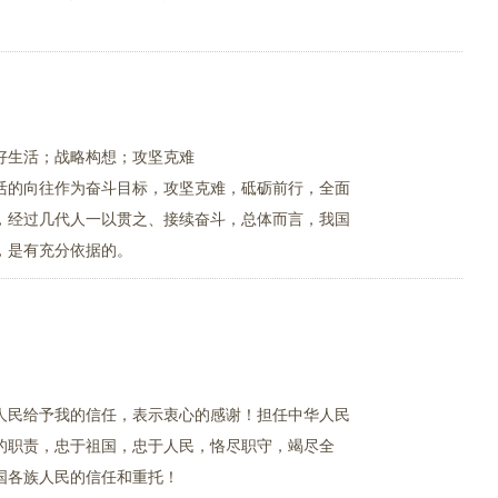
好生活；战略构想；攻坚克难
活的向往作为奋斗目标，攻坚克难，砥砺前行，全面
，经过几代人一以贯之、接续奋斗，总体而言，我国
，是有充分依据的。
人民给予我的信任，表示衷心的感谢！担任中华人民
的职责，忠于祖国，忠于人民，恪尽职守，竭尽全
国各族人民的信任和重托！