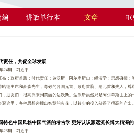
摘编
讲话单行本
文章
重
代责任，共促全球发展
0年24期
习近平
瓦布；政府首脑；时代责任；达沃斯；阿尔卑斯山；经济学；思想碰撞；
特哈德主席和豪森先生，尊敬的各国元首、政府首脑、副元首和夫人，尊
们，朋友们：很高兴来到美丽的达沃斯。达沃斯虽然只是阿尔卑斯山上的
会聚这里，各种思想碰撞出智慧的火花，以较少的投入获得了很高的产出。
国特色中国风格中国气派的考古学 更好认识源远流长博大精深
0年23期
习近平