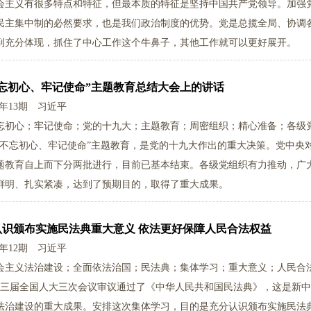
会主义有很多特点和特征，但最本质的特征是坚持中国共产党领导。加强
民主集中制的必然要求，也是我们政治制度的优势。党是总揽全局、协调
到充分体现，抓住了中心工作这个牛鼻子，其他工作就可以更好展开。
不忘初心、牢记使命”主题教育总结大会上的讲话
0年13期
习近平
忘初心；牢记使命；党的十九大；主题教育；周密组织；精心准备；各级
“不忘初心、牢记使命”主题教育，是党的十九大作出的重大决策。党中央
题教育自上而下分两批进行，目前已基本结束。各级党组织有力推动，广
鲜明、扎实紧凑，达到了预期目的，取得了重大成果。
认识颁布实施民法典重大意义 依法更好保障人民合法权益
0年12期
习近平
会主义法治建设；全面依法治国；民法典；集体学习；重大意义；人民合
，十三届全国人大三次会议审议通过了《中华人民共和国民法典》，这是新中
法治建设的重大成果。安排这次集体学习，目的是充分认识颁布实施民法