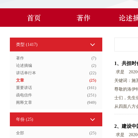
首页
著作
论述
类型 (
1417
)
著作
(
7
)
1、
共担时
论述摘编
(
2
)
求是
202
讲话单行本
(
22
)
文章
(
25
)
关键词：施
重要讲话
(
161
)
尊敬的洛伊
函电信件
(
251
)
士们，先生
阐释文章
(
949
)
从四面八方
年份
(25)
2、
建设中
全部
(
25
)
求是
202