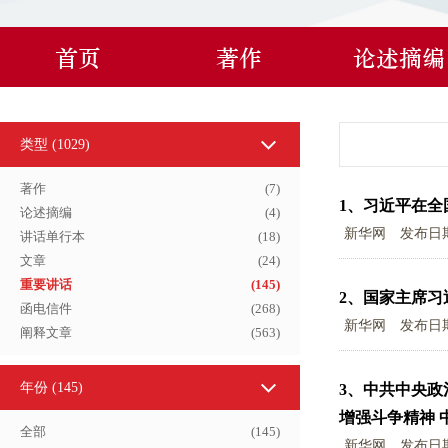
首页
著作
论述摘编
类型 (
1029
)
著作
(
7
)
1、
习近平在全
论述摘编
(
4
)
新华网
发布日
讲话单行本
(
18
)
文章
(
24
)
重要讲话
(
145
)
2、
国家主席习
函电信件
(
268
)
新华网
发布日
阐释文章
(
563
)
年份
(145)
3、
中共中央政
增强斗争精神 
全部
(
145
)
新华网
发布日