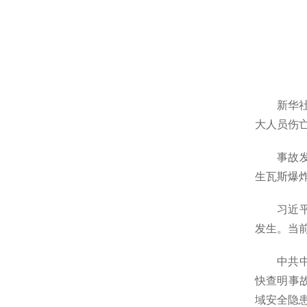
新华社北
大人员伤
事故发生
生瓦斯爆
习近平强
发生。当
中共中央
快查明事
域安全隐