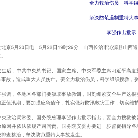
全力救治伤员 科学
坚决防范遏制重特大
李强作出批示
京5月23日电 5月22日19时29分，山西长治市沁源县山西
亡。
后，中共中央总书记、国家主席、中央军委主席习近平高度重
炸事故，造成重大人员伤亡。要全力救治伤员，科学组织搜救，
调，各地区各部门要汲取事故教训，时刻绷紧安全生产这根弦
前正值汛期，要加强应急值守，扎实做好防汛救灾工作，切实维
政治局常委、国务院总理李强作出批示指出，要全力搜救被困
故原因并依法依规严肃问责。国务院安委办要进一步督促指导各
患排查整治，坚决防范重特大事故发生。