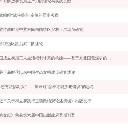
平对解放和发展生产力的理论与实践贡献
党组织“战斗堡垒”定位的历史考察
族抗战时期中共对闽西国统区乡村上层动员研究
晋绥边区敌后武工队述论
新中国成立初期工人生活福利体系的构建——基于东北国营煤矿的考察
关于新时代以来中国生态文明建设研究述评
思想方法搞对头”——陈云对“怎样才能少犯错误”的思考
近平关于树立和践行正确政绩观论述摘编》出版发行
的文献》荣获第六届中国出版政府奖期刊奖