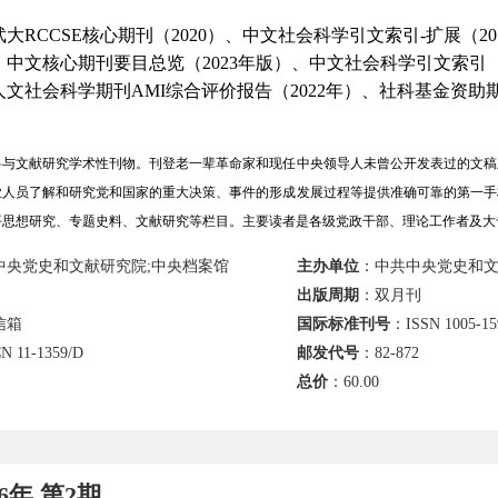
大RCCSE核心期刊（2020）、中文社会科学引文索引-扩展（201
）、中文核心期刊要目总览（2023年版）、中文社会科学引文索引（CS
国人文社会科学期刊AMI综合评价报告（2022年）、社科基金资助
）
与文献研究学术性刊物。刊登老一辈革命家和现任中央领导人未曾公开发表过的文稿
业人员了解和研究党和国家的重大决策、事件的形成发展过程等提供准确可靠的第一手
平思想研究、专题史料、文献研究等栏目。主要读者是各级党政干部、理论工作者及大
中央党史和文献研究院;中央档案馆
主办单位
：中共中央党史和文
出版周期
：双月刊
信箱
国际标准刊号
：ISSN 1005-15
N 11-1359/D
邮发代号
：82-872
总价
：
60.00
26年 第2期