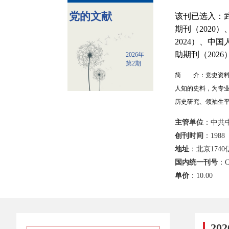
党的文献
该刊已选入：武
期刊（2020
2024）、中
助期刊（2026
2026年
第2期
简 介：党史资料
人知的史料，为专
历史研究、领袖生
主管单位
：中共
创刊时间
：1988
地址
：北京1740
国内统一刊号
：C
单价
：
10.00
20