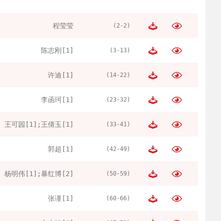
程莹莹
(2-2)
陈志刚[1]
(3-13)
许迪[1]
(14-22)
李函珂[1]
(23-32)
王可园[1];王倩玉[1]
(33-41)
郭超[1]
(42-49)
杨明伟[1];暴红博[2]
(50-59)
张谨[1]
(60-66)