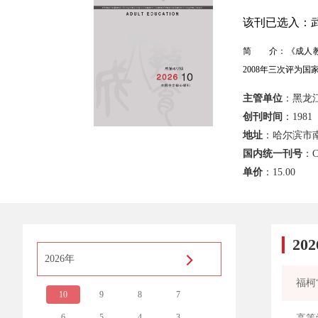
该刊已选入：武
简 介：《成人教育
2008年三次评为
主管单位
：黑龙
创刊时间
：1981
地址
：哈尔滨市南
国内统一刊号
：C
单价
：
15.00
20
2026年
福柯
10
9
8
7
6
5
4
3