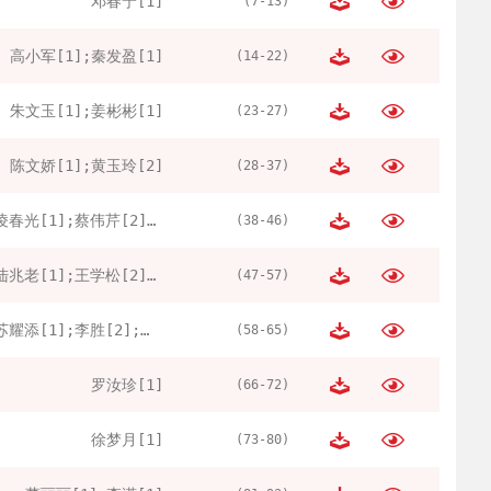
邓春宁[1]
(7-13)
高小军[1];秦发盈[1]
(14-22)
朱文玉[1];姜彬彬[1]
(23-27)
陈文娇[1];黄玉玲[2]
(28-37)
凌春光[1];蔡伟芹[2];于少杰[3]
(38-46)
陆兆老[1];王学松[2];陈清华[3]
(47-57)
苏耀添[1];李胜[2];王科[1]
(58-65)
罗汝珍[1]
(66-72)
徐梦月[1]
(73-80)