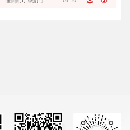
董丽丽[1];李潇[1]
(81-93)