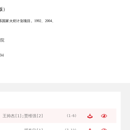
版）
火炬计划项目。1992、2004、
学院
94
王帅杰[1];贾维强[2]
(1-6)