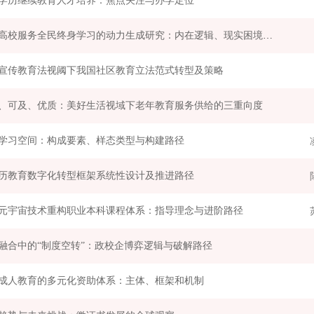
学历继续教育人才培养：焦点关注与办学定位
普通高校服务全民终身学习的动力生成研究：内在逻辑、现实困境与推进路径
宣传教育法视阈下我国社区教育立法范式转型及策略
、可及、优质：美好生活视域下老年教育服务供给的三重向度
学习空间：构成要素、样态类型与构建路径
历教育数字化转型框架系统性设计及推进路径
元宇宙技术重构职业本科课程体系：指导理念与进阶路径
融合中的“制度空转”：政校企博弈逻辑与破解路径
成人教育的多元化资助体系：主体、框架和机制