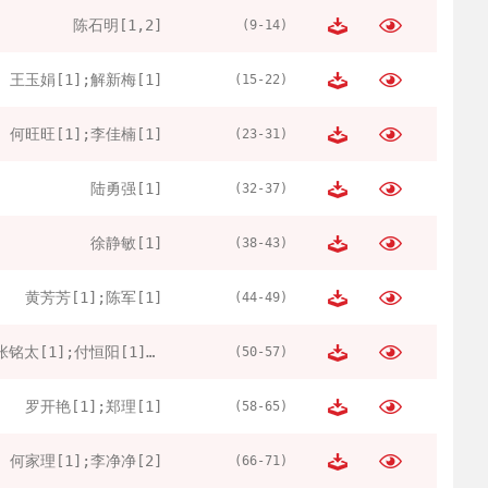
陈石明[1,2]
(9-14)
王玉娟[1];解新梅[1]
(15-22)
何旺旺[1];李佳楠[1]
(23-31)
陆勇强[1]
(32-37)
徐静敏[1]
(38-43)
黄芳芳[1];陈军[1]
(44-49)
张铭太[1];付恒阳[1];杨娉婷[1];米宇航[1]
(50-57)
罗开艳[1];郑理[1]
(58-65)
何家理[1];李净净[2]
(66-71)