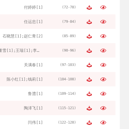
付婷婷[1]
(72-78)
任运忠[1]
(79-84)
石晓慧[1];赵仁青[2]
(85-89)
董雪[1];王瑞[1];李春然[1]
(90-96)
关满春[1]
(97-103)
陈小红[1];钱莉[1]
(104-108)
鲁澧[1]
(109-114)
陶泽飞[1]
(115-121)
闫伟[1]
(122-128)