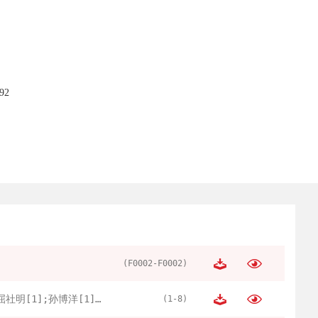
92
(F0002-F0002)
屈社明[1];孙博洋[1];张曙晨[2]
(1-8)