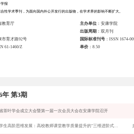
专学报
合性学术季刊，为面向国内外公开发行的出版物，在学术界的影响不断扩大。
省教育厅
主办单位
：安康学院
出版周期
：双月刊
市育才路92号
国际标准刊号
：ISSN 1674-00
N 61-1460/Z
单价
：
8.50
26年 第3期
省茶叶学会成立大会暨第一届一次会员大会在安康学院召开
迈向学生高阶思维发展：高校教师课堂教学质量提升的“三维进阶式”评价模型研究