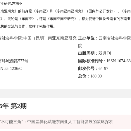
亚研究;东南亚
亚研究》的前身是《东南亚》和《东南亚南亚研究》（国内外公开发行），《东南亚》创
究》。无论是《东南亚》，还是《东南亚南亚研究》，都为促进中国及云南省的东南亚
机构的交流与合作，发挥了积极作用。
省社会科学院;中国（昆明）南亚东南亚研究
主办单位
：云南省社会科学院
院
出版周期
：双月刊
环城西路577号
国际标准刊号
：ISSN 1674-63
N 53-1236/C
邮发代号
：64-97
总价
：
180.00
26年 第2期
“不可能三角”：中国差异化赋能东南亚人工智能发展的策略探析