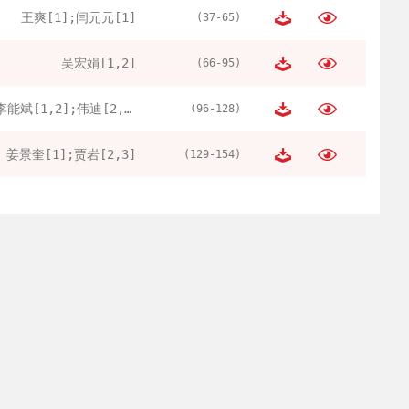
王爽[1];闫元元[1]
(37-65)
吴宏娟[1,2]
(66-95)
李能斌[1,2];伟迪[2,3]
(96-128)
姜景奎[1];贾岩[2,3]
(129-154)