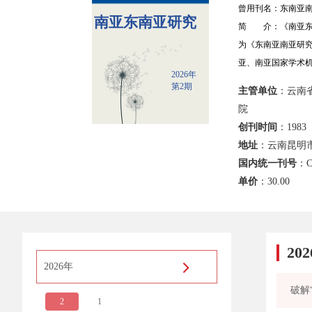
曾用刊名：东南亚南
南亚东南亚研究
简 介：《南亚东南
为《东南亚南亚研
亚、南亚国家学术
2026年
第2期
主管单位
：云南
院
创刊时间
：1983
地址
：云南昆明市
国内统一刊号
：C
单价
：
30.00
20
2026年
破解
2
1