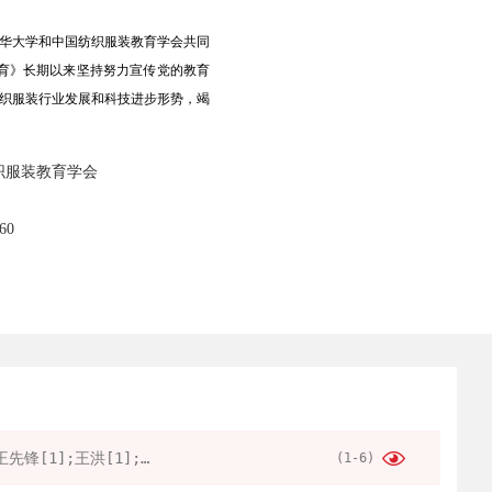
东华大学和中国纺织服装教育学会共同
育》长期以来坚持努力宣传党的教育
织服装行业发展和科技进步形势，竭
织服装教育学会
60
王先锋[1];王洪[1];刘力[1];王会[2]
(1-6)