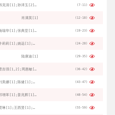
韩克清[1];孙泽玉[2];张辉[1,2]
(7-11)
肖满英[1]
(12-18)
杨瑞华[1];张典堂[1];孙洁[1]
(19-23)
牛莉莉[1];姚远[1];王海红[1];朱毅萌[1]
(24-28)
陆康迪[1]
(29-35)
曹吉强[1,2];周惠敏[1,2];夏鑫[1,2];李智勇[1,2];夏克尔·赛塔尔[1,2];刘向[1,2]
(36-42)
刘美娜[1];陈健[1];王晓[1];王胜[2]
(43-47)
郭增革[1];姜兆辉[1];刘延松[1];韩华[1];郭敏[1];齐元章[2];曲志强[2]
(48-54)
贾琳[1];王西贤[1];边立然[1];韩朝锋[1]
(55-59)