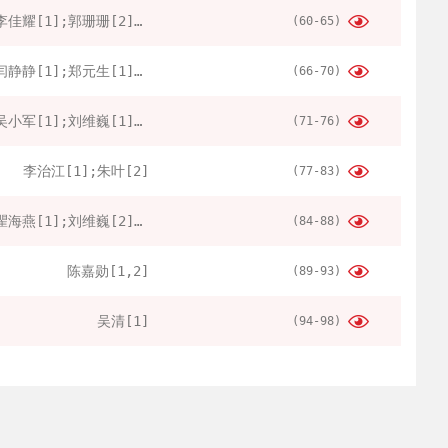
李佳耀[1];郭珊珊[2];冯波[2]
(60-65)
闫静静[1];郑元生[1];李庭晓[1];王纯[1];薛昊龙[1];冀大伟[1];孙光武[1]
(66-70)
吴小军[1];刘维巍[1];陈维亚[1]
(71-76)
李治江[1];朱叶[2]
(77-83)
瞿海燕[1];刘维巍[2];张小洁[3]
(84-88)
陈嘉勋[1,2]
(89-93)
吴清[1]
(94-98)