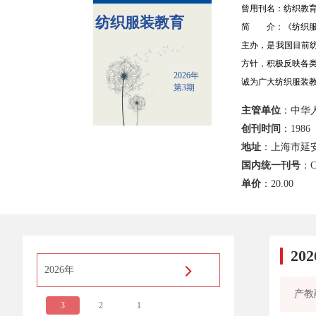
曾用刊名：纺织教
纺织服装教育
简 介：《纺织服
主办，是我国目前
方针，积极反映各
2026年
诚为广大纺织服装
第3期
主管单位
：中华
创刊时间
：1986
地址
：上海市延安
国内统一刊号
：C
单价
：
20.00
20
2026年
3
2
1