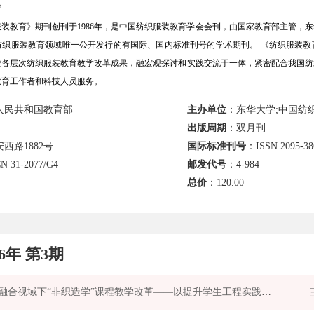
育
装教育》期刊创刊于1986年，是中国纺织服装教育学会会刊，由国家教育部主管，
纺织服装教育领域唯一公开发行的有国际、国内标准刊号的学术期刊。 《纺织服装教
类各层次纺织服装教育教学改革成果，融宏观探讨和实践交流于一体，紧密配合我国纺
教育工作者和科技人员服务。
人民共和国教育部
主办单位
：东华大学;中国纺
出版周期
：双月刊
西路1882号
国际标准刊号
：ISSN 2095-38
N 31-2077/G4
邮发代号
：4-984
总价
：
120.00
26年 第3期
产教融合视域下“非织造学”课程教学改革——以提升学生工程实践与创新能力为核心