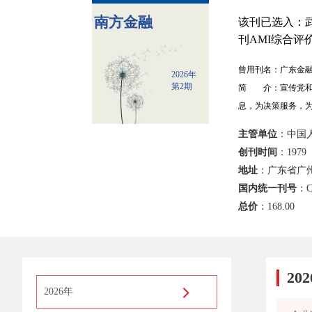
南方金融
该刊已选入：武
刊AMI综合评价
曾用刊名：广东金
2026年
第2期
简 介：宣传党和
息，为决策服务，
主管单位
：中国
创刊时间
：1979
地址
：广东省广州
国内统一刊号
：C
总价
：
168.00
20
2026年