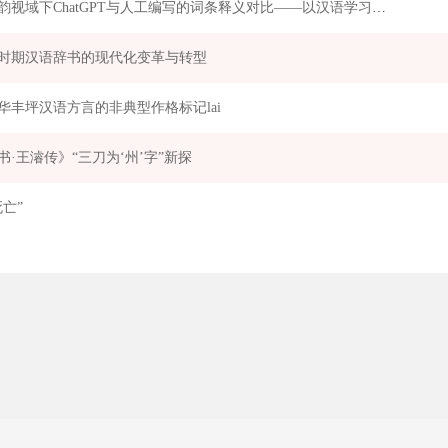
语义韵视域下ChatGPT与人工编写的词条释义对比——以汉语学习词典为例
时期汉语辞书的现代化变革与转型
华丰坪汉语方言的非典型作格标记lai
书·王濬传》“三刀为‘州’字”新探
死亡”