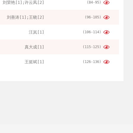
刘荣艳[1];许云凤[2]
(84-95)
刘善涛[1];王晓[2]
(96-105)
汪岚[1]
(106-114)
真大成[1]
(115-125)
王挺斌[1]
(126-136)