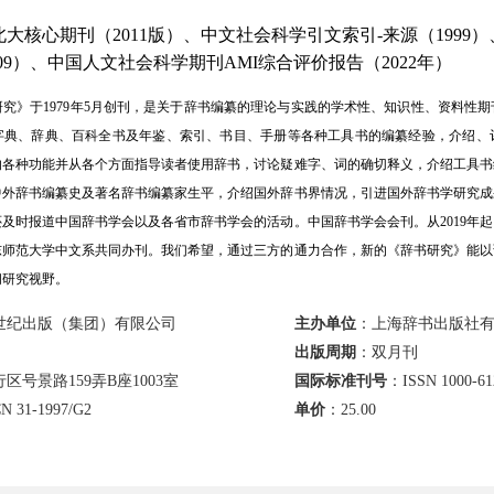
大核心期刊（2011版）、中文社会科学引文索引-来源（1999
2009）、中国人文社会科学期刊AMI综合评价报告（2022年）
究》于1979年5月创刊，是关于辞书编纂的理论与实践的学术性、知识性、资料性
字典、辞典、百科全书及年鉴、索引、书目、手册等各种工具书的编纂经验，介绍、
的各种功能并从各个方面指导读者使用辞书，讨论疑难字、词的确切释义，介绍工具书
中外辞书编纂史及著名辞书编纂家生平，介绍国外辞书界情况，引进国外辞书学研究成
及时报道中国辞书学会以及各省市辞书学会的活动。中国辞书学会会刊。从2019年
东师范大学中文系共同办刊。我们希望，通过三方的通力合作，新的《辞书研究》能以
阔研究视野。
世纪出版（集团）有限公司
主办单位
：上海辞书出版社
出版周期
：双月刊
区号景路159弄B座1003室
国际标准刊号
：ISSN 1000-61
N 31-1997/G2
单价
：
25.00