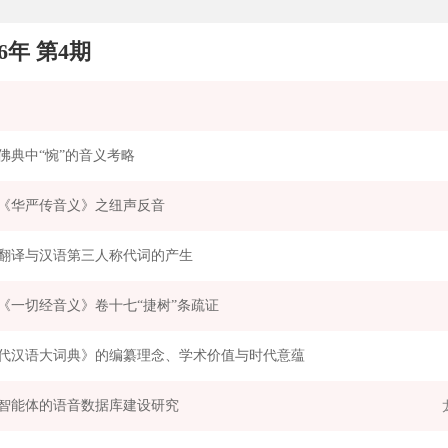
26年 第4期
佛典中“惋”的音义考略
《华严传音义》之纽声反音
翻译与汉语第三人称代词的产生
《一切经音义》卷十七“捷树”条疏证
代汉语大词典》的编纂理念、学术价值与时代意蕴
智能体的语音数据库建设研究