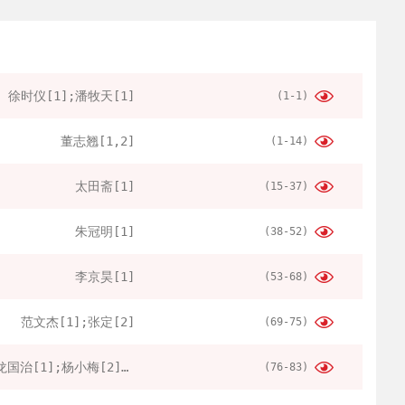
徐时仪[1];潘牧天[1]
(1-1)
董志翘[1,2]
(1-14)
太田斋[1]
(15-37)
朱冠明[1]
(38-52)
李京昊[1]
(53-68)
范文杰[1];张定[2]
(69-75)
龙国治[1];杨小梅[2];刘立峰[3]
(76-83)