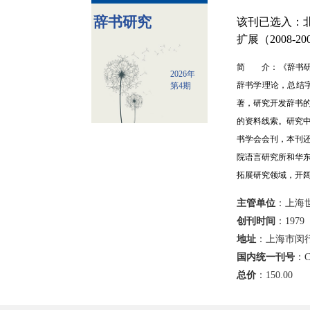
辞书研究
该刊已选入：北
扩展（2008-
简 介：《辞书研
2026年
辞书学理论，总结
第4期
著，研究开发辞书
的资料线索。研究
书学会会刊，本刊还
院语言研究所和华
拓展研究领域，开
主管单位
：上海
创刊时间
：1979
地址
：上海市闵行
国内统一刊号
：C
总价
：
150.00