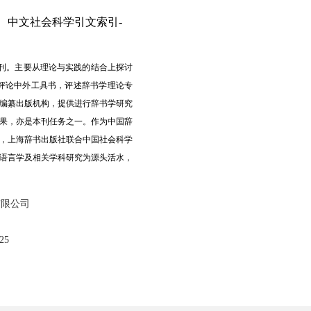
）、中文社会科学引文索引-
期刊。主要从理论与实践的结合上探讨
评论中外工具书，评述辞书学理论专
编纂出版机构，提供进行辞书学研究
果，亦是本刊任务之一。作为中国辞
起，上海辞书出版社联合中国社会科学
语言学及相关学科研究为源头活水，
有限公司
25