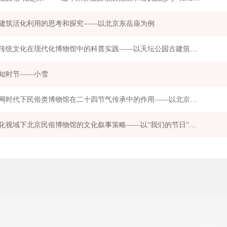
建筑活化利用的思考和探究——以北京东岳庙为例
中国传统文化在现代化博物馆中的科普实践——以天坛公园古建筑系列课程进校园项目为例
知时节——小雪
互联网时代下民俗类博物馆在二十四节气传承中的作用——以北京民俗博物馆为例
媒介化视域下北京民俗博物馆的文化叙事策略——以“我们的节日”系列活动为例