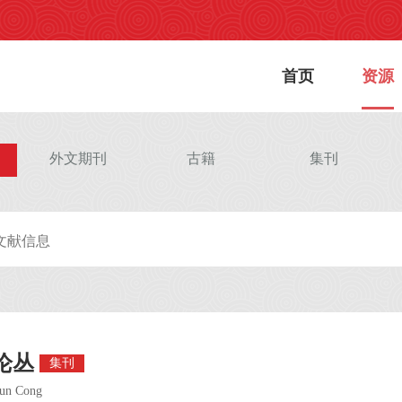
首页
资源
外文期刊
古籍
集刊
论丛
集刊
Lun Cong