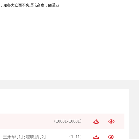
，服务大众而不失理论高度，颇受业
(I0001-I0001)
王永华[1];瞿晓鹏[2]
(1-11)