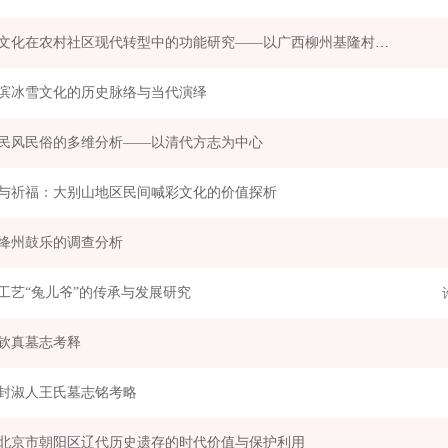
客家文化在农村社区现代转型中的功能研究——以广西柳州基隆村上灯节为考察对象
滨冰雪文化的历史脉络与当代演绎
民风民俗的多维分析——以清代方志为中心
与祈福：大别山地区民间喊彩文化的价值探析
绛州鼓乐的调查分析
工艺“兔儿爷”的传承与发展研究
钦真墓志考释
封淑人王氏墓志铭考略
北京市朝阳区辽代历史遗存的时代价值与保护利用