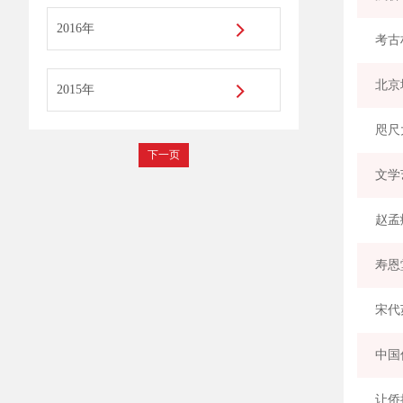
2016年
考古
北京
2015年
咫尺
下一页
文学
赵孟
寿恩
宋代
中国