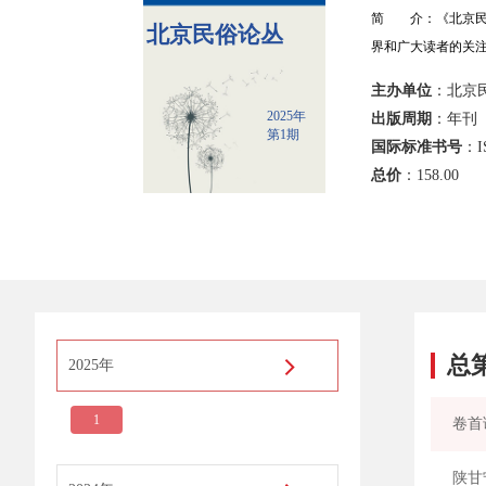
简 介：《北京民
北京民俗论丛
界和广大读者的关
主办单位
：北京
2025年
出版周期
：年刊
第1期
国际标准书号
：IS
总价
：
158.00
总
2025年
1
卷首
陕甘