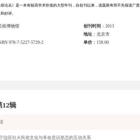
俗论丛》是一本有较高学术价值的大型年刊，自创刊以来，选题新奇而不失报道广度
注和好评。
民俗博物馆
创刊时间
：2013
地址
：北京市
BN 978-7-5227-5729-2
单价
：
158.00
第
12
辑
语
宁边区社火民俗文化与革命意识形态的互动关系