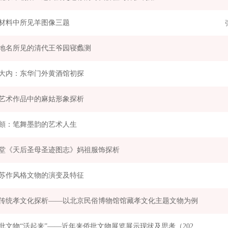
材料中所见羊图像三题
地名所见的清代王爷园寝蠡测
大内：东华门外黄酒馆初探
艺术作品中的麻姑形象探析
頫：笔舞墨韵的艺术人生
堂《天后圣母圣迹图志》妈祖服饰探析
苏作风格文物的演变及特征
传统孝文化探析——以北京民俗博物馆馆藏孝文化主题文物为例
让侨批文物“活起来”——近年来侨批文物展览展示现状及思考（2020—2024）