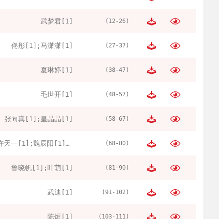
武梦君[1]
(12-26)
佟彤[1];马潇潇[1]
(27-37)
夏琳婷[1]
(38-47)
毛世开[1]
(48-57)
张向真[1];皇晶晶[1]
(58-67)
许天一[1];魏辰阳[1];彭雨馨[1];杨惠予[1];郭虹宏[1]
(68-80)
鲁晓帆[1];叶萌[1]
(81-90)
武迪[1]
(91-102)
陈烜[1]
(103-111)