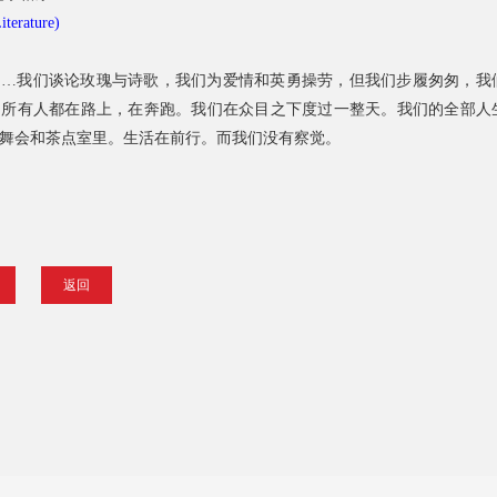
rature)
……我们谈论玫瑰与诗歌，我们为爱情和英勇操劳，但我们步履匆匆，我
，所有人都在路上，在奔跑。我们在众目之下度过一整天。我们的全部人
舞会和茶点室里。生活在前行。而我们没有察觉。
返回