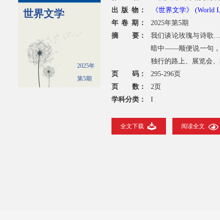
出 版 物：
《世界文学》 (World Lite
世界文学
年 卷 期：
2025年第5期
摘 要：
我们谈论玫瑰与诗歌
暗中——顺便说一句
独行的路上、展览会、
2025年
页 码：
295-296页
第5期
页 数：
2页
学科分类：
I
全文下载
阅读全文